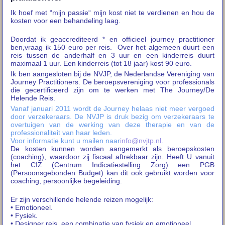
Ik hoef met “mijn passie“ mijn kost niet te verdienen en hou de
kosten voor een behandeling laag.
Doordat ik geaccrediteerd * en officieel journey practitioner
ben,vraag ik 150 euro per reis. Over het algemeen duurt een
reis tussen de anderhalf en 3 uur en een kinderreis duurt
maximaal 1 uur. Een kinderreis (tot 18 jaar) kost 90 euro.
Ik ben aangesloten bij de NVJP, de Nederlandse Vereniging van
Journey Practitioners. De beroepsvereniging voor professionals
die gecertificeerd zijn om te werken met The Journey/De
Helende Reis.
Vanaf januari 2011 wordt de Journey helaas niet meer vergoed
door verzekeraars. De NVJP is druk bezig om verzekeraars te
overtuigen van de werking van deze therapie en van de
professionaliteit van haar leden.
Voor informatie kunt u mailen naar
info@nvjtp.nl
.
De kosten kunnen worden aangemerkt als beroepskosten
(coaching), waardoor zij fiscaal aftrekbaar zijn. Heeft U vanuit
het CIZ (Centrum Indicatiestelling Zorg) een PGB
(Persoonsgebonden Budget) kan dit ook gebruikt worden voor
coaching, persoonlijke begeleiding.
Er zijn verschillende helende reizen mogelijk:
• Emotioneel.
• Fysiek.
• Designer reis, een combinatie van fysiek en emotioneel.