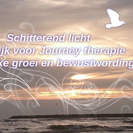
Schitterend licht
ijk voor Journey therapie
jke groei en bewustwordin