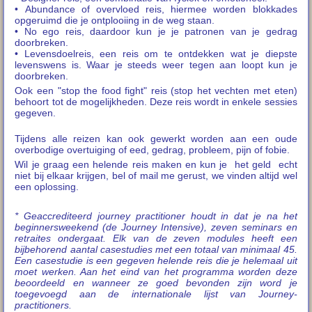
• Abundance of overvloed reis, hiermee worden blokkades
opgeruimd die je ontplooiing in de weg staan.
• No ego reis, daardoor kun je je patronen van je gedrag
doorbreken.
• Levensdoelreis, een reis om te ontdekken wat je diepste
levenswens is. Waar je steeds weer tegen aan loopt kun je
doorbreken.
Ook een "stop the food fight" reis (stop het vechten met eten)
behoort tot de mogelijkheden. Deze reis wordt in enkele sessies
gegeven.
Tijdens alle reizen kan ook gewerkt worden aan een oude
overbodige overtuiging of eed, gedrag, probleem, pijn of fobie.
Wil je graag een helende reis maken en kun je het geld echt
niet bij elkaar krijgen, bel of mail me gerust, we vinden altijd wel
een oplossing.
* Geaccrediteerd journey practitioner houdt in dat je na het
beginnersweekend (de Journey Intensive), zeven seminars en
retraites ondergaat. Elk van de zeven modules heeft een
bijbehorend aantal casestudies met een totaal van minimaal 45.
Een casestudie is een gegeven helende reis die je helemaal uit
moet werken. Aan het eind van het programma worden deze
beoordeeld en wanneer ze goed bevonden zijn word je
toegevoegd aan de internationale lijst van Journey-
practitioners.