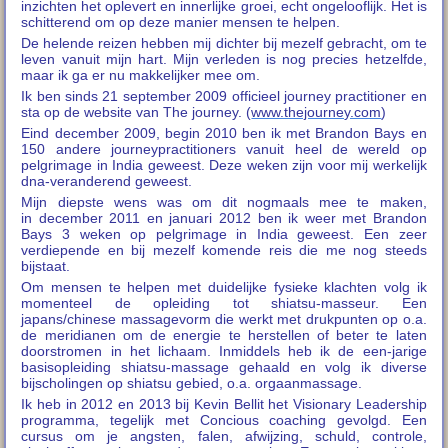
inzichten het oplevert en innerlijke groei, echt ongelooflijk. Het is
schitterend om op deze manier mensen te helpen.
De helende reizen hebben mij dichter bij mezelf gebracht, om te
leven vanuit mijn hart. Mijn verleden is nog precies hetzelfde,
maar ik ga er nu makkelijker mee om.
Ik ben sinds 21 september 2009 officieel journey practitioner en
sta op de website van The journey. (
www.thejourney.com
)
Eind december 2009, begin 2010 ben ik met Brandon Bays en
150 andere journeypractitioners vanuit heel de wereld op
pelgrimage in India geweest. Deze weken zijn voor mij werkelijk
dna-veranderend geweest.
Mijn diepste wens was om dit nogmaals mee te maken,
in december 2011 en januari 2012 ben ik weer met Brandon
Bays 3 weken op pelgrimage in India geweest. Een zeer
verdiepende en bij mezelf komende reis die me nog steeds
bijstaat.
Om mensen te helpen met duidelijke fysieke klachten volg ik
momenteel de opleiding tot shiatsu-masseur. Een
japans/chinese massagevorm die werkt met drukpunten op o.a.
de meridianen om de energie te herstellen of beter te laten
doorstromen in het lichaam. Inmiddels heb ik de een-jarige
basisopleiding shiatsu-massage gehaald en volg ik diverse
bijscholingen op shiatsu gebied, o.a. orgaanmassage.
Ik heb in 2012 en 2013 bij Kevin Bellit het Visionary Leadership
programma, tegelijk met Concious coaching gevolgd. Een
cursus om je angsten, falen, afwijzing, schuld, controle,