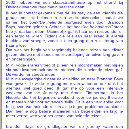
2002 hebben wij een slaapstrandhuisje op het strand bij
Dishoek waar we regelmatig naar toe gaan.
Ik ben in contact gekomen met de Journey via een vriendin die
graag met mij helende reizen wilde uitwisselen, nadat we
samen het boek
"De helende reis"
geschreven door Brandon
Bays, hadden gelezen. Achter in het boek
"de helende
reis"
staat
hoe je dat kunt doen. Uiteindelijk gaf ik haar een reis zonder er
een terug te willen. Tijdens die reis aan haar kreeg ik allerlei
beelden van vroeger, zodat ik toch graag een reis terug van
haar wilde.
Dat was het begin van regelmatig helende reizen aan elkaar
geven, die we met steeds meer verdieping en uitwerking gaven
en ondergingen.
Mijn yoga-lerares vroeg of zij een reis mocht maken met mij en
via haar kwamen ook andere mensen die ik helende reizen gaf.
Dit werden er steeds meer.
Mijn nieuwsgierigheid naar de opleiding en naar Brandon Bays
was gewekt. Ik wilde er graag meer van weten en ook of ik het
allemaal wel goed deed. Ik gaf me op voor een Intensive
weekend van de Journey met Arnold Timmerman in het
Nederlands, het beginners-weekend voor de journey-therapie
en meteen ook voor advanced skills. Dit is een verdieping voor
het geven van helende reizen als je tegen problemen aanloopt.
Dan leer je nog betere manieren van begeleiden en krijg je
meer vertrouwen voor het geven van helende reizen.
Brandon Bays, de grondlegster van de journey kwam een