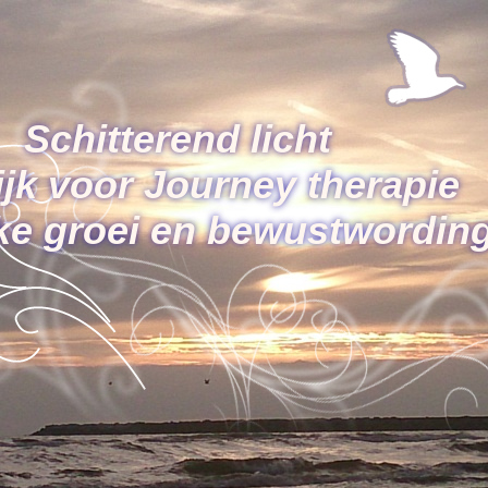
Schitterend licht
ijk voor Journey therapie
jke groei en bewustwordin