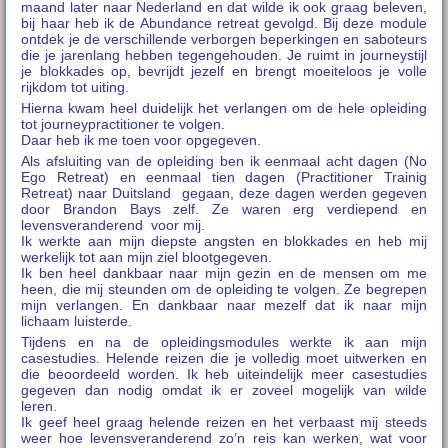
maand later naar Nederland en dat wilde ik ook graag beleven,
bij haar heb ik de Abundance retreat gevolgd. Bij deze module
ontdek je de verschillende verborgen beperkingen en saboteurs
die je jarenlang hebben tegengehouden. Je ruimt in journeystijl
je blokkades op, bevrijdt jezelf en brengt moeiteloos je volle
rijkdom tot uiting.
Hierna kwam heel duidelijk het verlangen om de hele opleiding
tot journeypractitioner te volgen.
Daar heb ik me toen voor opgegeven.
Als afsluiting van de opleiding ben ik eenmaal acht dagen (No
Ego Retreat) en eenmaal tien dagen (Practitioner Trainig
Retreat) naar Duitsland gegaan, deze dagen werden gegeven
door Brandon Bays zelf. Ze waren erg verdiepend en
levensveranderend voor mij.
Ik werkte aan mijn diepste angsten en blokkades en heb mij
werkelijk tot aan mijn ziel blootgegeven.
Ik ben heel dankbaar naar mijn gezin en de mensen om me
heen, die mij steunden om de opleiding te volgen. Ze begrepen
mijn verlangen. En dankbaar naar mezelf dat ik naar mijn
lichaam luisterde.
Tijdens en na de opleidingsmodules werkte ik aan mijn
casestudies. Helende reizen die je volledig moet uitwerken en
die beoordeeld worden. Ik heb uiteindelijk meer casestudies
gegeven dan nodig omdat ik er zoveel mogelijk van wilde
leren.
Ik geef heel graag helende reizen en het verbaast mij steeds
weer hoe levensveranderend zo’n reis kan werken, wat voor