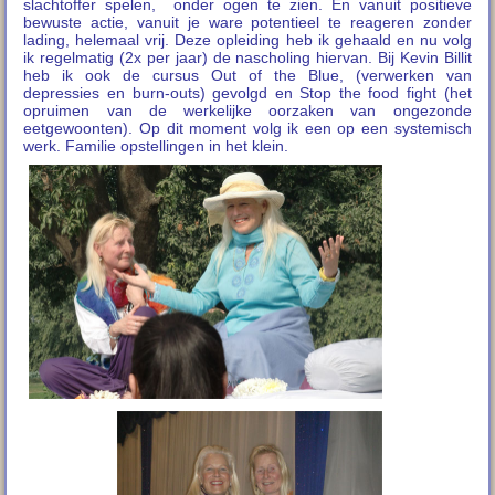
slachtoffer spelen, onder ogen te zien. En vanuit positieve
bewuste actie, vanuit je ware potentieel te reageren zonder
lading, helemaal vrij. Deze opleiding heb ik gehaald en nu volg
ik regelmatig (2x per jaar) de nascholing hiervan. Bij Kevin Billit
heb ik ook de cursus Out of the Blue, (verwerken van
depressies en burn-outs) gevolgd en Stop the food fight (het
opruimen van de werkelijke oorzaken van ongezonde
eetgewoonten). Op dit moment volg ik een op een systemisch
werk. Familie opstellingen in het klein.